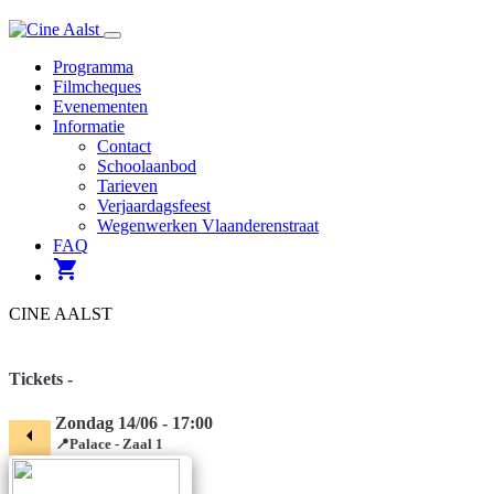
Navigatie
Programma
Filmcheques
Evenementen
Informatie
Contact
Schoolaanbod
Tarieven
Verjaardagsfeest
Wegenwerken Vlaanderenstraat
FAQ
shopping_cart
CINE AALST
Tickets -
Zondag 14/06 - 17:00
arrow_left
📍Palace - Zaal 1