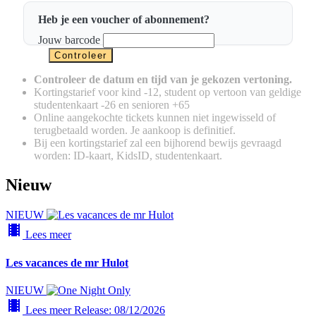
Heb je een voucher of abonnement?
Jouw barcode
Controleer de datum en tijd van je gekozen vertoning.
Kortingstarief voor kind -12, student op vertoon van geldige
studentenkaart -26 en senioren +65
Online aangekochte tickets kunnen niet ingewisseld of
terugbetaald worden. Je aankoop is definitief.
Bij een kortingstarief zal een bijhorend bewijs gevraagd
worden: ID-kaart, KidsID, studentenkaart.
Nieuw
NIEUW
local_movies
Lees meer
Les vacances de mr Hulot
NIEUW
local_movies
Lees meer
Release: 08/12/2026