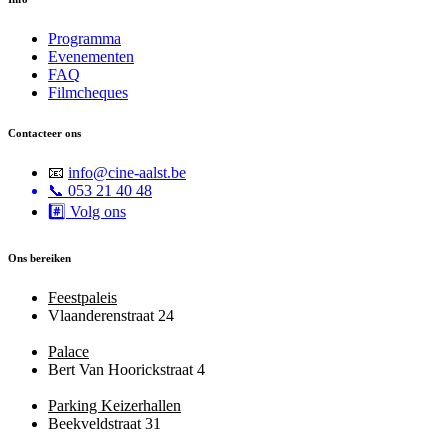
Programma
Evenementen
FAQ
Filmcheques
Contacteer ons
📧
info@cine-aalst.be
📞 053 21 40 48
#️⃣
Volg ons
Ons bereiken
Feestpaleis
Vlaanderenstraat 24
Palace
Bert Van Hoorickstraat 4
Parking Keizerhallen
Beekveldstraat 31